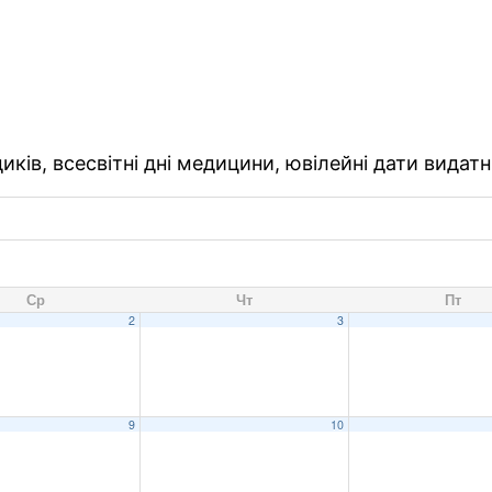
ків, всесвітні дні медицини, ювілейні дати видатн
Ср
Чт
Пт
2
3
9
10