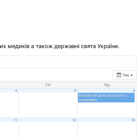
их медиків а також державні свята України.
Day
Сб
Нд
4
5
6
Всесвітній день боротьби з
глаукомою
11
12
13