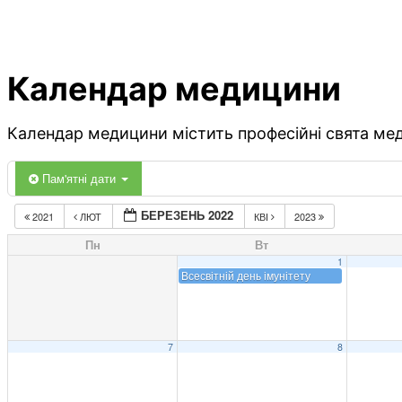
Календар медицини
Календар медицини містить професійні свята меди
Пам'ятні дати
БЕРЕЗЕНЬ 2022
2021
ЛЮТ
КВІ
2023
Пн
Вт
1
Всесвітній день імунітету
7
8