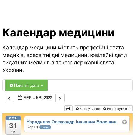
Календар медицини
Календар медицини містить професійні свята
медиків, всесвітні дні медицини, ювілейні дати
видатних медиків а також державні свята
України.
Пам'ятні дати
БЕР – КВІ 2022
Згорнути все
Розгорнути все
БЕР
Народився Олександр Іванович Волошин
31
Бер 31
день
Чт