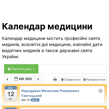
Календар медицини
Календар медицини містить професійні свята
медиків, всесвітні дні медицини, ювілейні дати
видатних медиків а також державні свята
України.
Пам'ятні дати
КВІ 2022
Згорнути все
Розгорнути все
КВІ
Народився Мечислав Романович
12
Гжегоцький
Вт
Кві 12
день