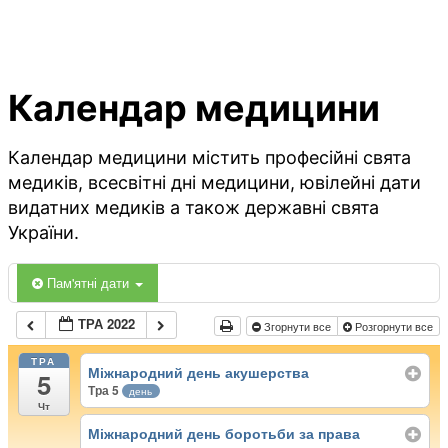
Календар медицини
Календар медицини містить професійні свята
медиків, всесвітні дні медицини, ювілейні дати
видатних медиків а також державні свята
України.
Пам'ятні дати
ТРА 2022
Згорнути все
Розгорнути все
ТРА
Міжнародний день акушерства
5
Тра 5
день
Чт
Міжнародний день боротьби за права