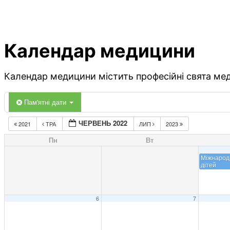
Календар медицини
Календар медицини містить професійні свята меди
Пам'ятні дати
ЧЕРВЕНЬ 2022
2021
ТРА
ЛИП
2023
Пн
Вт
Міжнарод
дітей
6
7