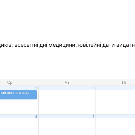
ків, всесвітні дні медицини, ювілейні дати видатн
Ср
Чт
Пт
1
2
ний день захисту
8
9