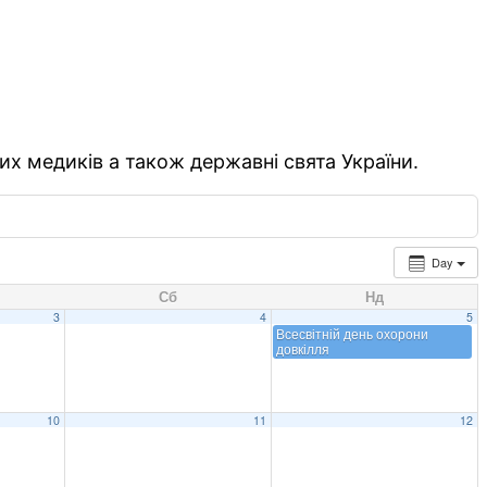
их медиків а також державні свята України.
Day
Сб
Нд
3
4
5
Всесвітній день охорони
довкілля
10
11
12