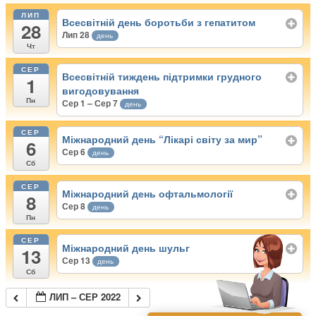
ЛИП
Всесвітній день боротьби з гепатитом
28
Лип 28
день
Чт
СЕР
Всесвітній тиждень підтримки грудного
1
вигодовування
Пн
Сер 1 – Сер 7
день
СЕР
Міжнародний день “Лікарі світу за мир”
6
Сер 6
день
Сб
СЕР
Міжнародний день офтальмології
8
Сер 8
день
Пн
СЕР
Міжнародний день шульг
13
Сер 13
день
Сб
ЛИП – СЕР 2022