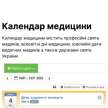
Календар медицини
Календар медицини містить професійні свята
медиків, всесвітні дні медицини, ювілейні дати
видатних медиків а також державні свята
України.
Пам'ятні дати
ЛИП – СЕР 2022
Згорнути все
Розгорнути все
ЛИП
День судового експерта
4
Лип 4
день
Пн