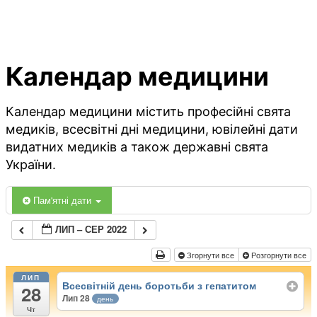
Календар медицини
Календар медицини містить професійні свята
медиків, всесвітні дні медицини, ювілейні дати
видатних медиків а також державні свята
України.
Пам'ятні дати
ЛИП – СЕР 2022
Згорнути все
Розгорнути все
ЛИП
Всесвітній день боротьби з гепатитом
28
Лип 28
день
Чт