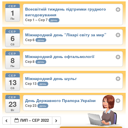
СЕР
Всесвітній тиждень підтримки грудного
1
вигодовування
Пн
Сер 1 – Сер 7
день
СЕР
Міжнародний день “Лікарі світу за мир”
6
Сер 6
день
Сб
СЕР
Міжнародний день офтальмології
8
Сер 8
день
Пн
СЕР
Міжнародний день шульг
13
Сер 13
день
Сб
СЕР
День Державного Прапора України
23
Сер 23
день
Вт
ЛИП – СЕР 2022