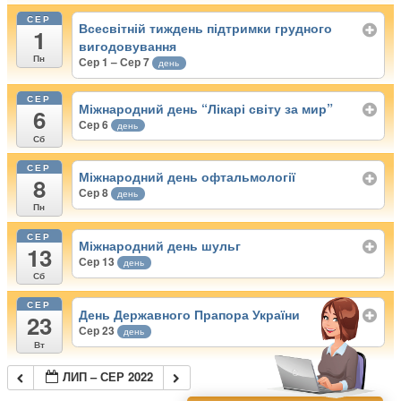
СЕР
Всесвітній тиждень підтримки грудного
1
вигодовування
Пн
Сер 1 – Сер 7
день
СЕР
Міжнародний день “Лікарі світу за мир”
6
Сер 6
день
Сб
СЕР
Міжнародний день офтальмології
8
Сер 8
день
Пн
СЕР
Міжнародний день шульг
13
Сер 13
день
Сб
СЕР
День Державного Прапора України
23
Сер 23
день
Вт
ЛИП – СЕР 2022