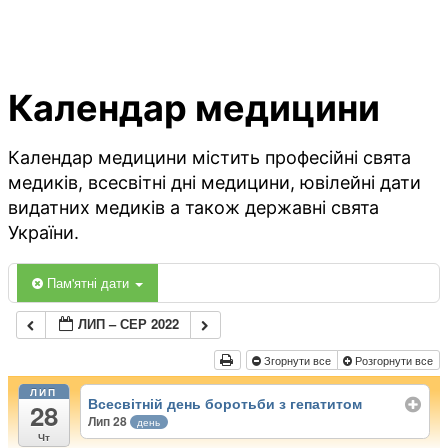
Календар медицини
Календар медицини містить професійні свята
медиків, всесвітні дні медицини, ювілейні дати
видатних медиків а також державні свята
України.
Пам'ятні дати
ЛИП – СЕР 2022
Згорнути все
Розгорнути все
ЛИП
Всесвітній день боротьби з гепатитом
28
Лип 28
день
Чт