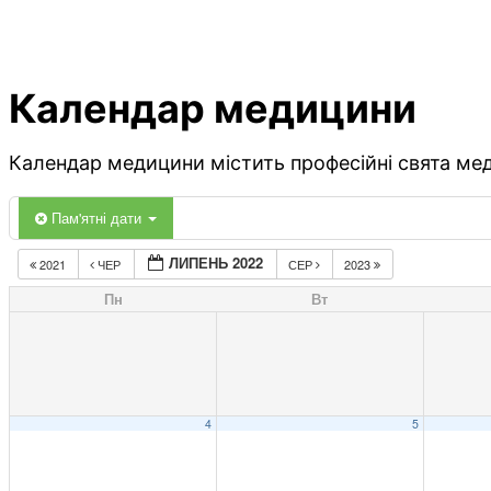
Календар медицини
Календар медицини містить професійні свята меди
Пам'ятні дати
ЛИПЕНЬ 2022
2021
ЧЕР
СЕР
2023
Пн
Вт
4
5