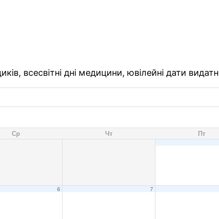
ків, всесвітні дні медицини, ювілейні дати видатн
Ср
Чт
Пт
6
7