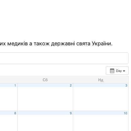
их медиків а також державні свята України.
Day
Сб
Нд
1
2
3
8
9
10