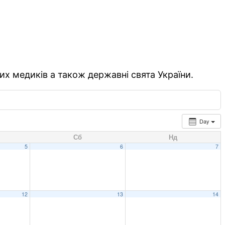
их медиків а також державні свята України.
Day
Сб
Нд
5
6
7
12
13
14