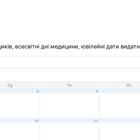
ків, всесвітні дні медицини, ювілейні дати видатн
Ср
Чт
Пт
3
4
10
11