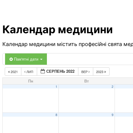
Календар медицини
Календар медицини містить професійні свята меди
Пам'ятні дати
СЕРПЕНЬ 2022
2021
ЛИП
ВЕР
2023
Пн
Вт
1
2
8
9