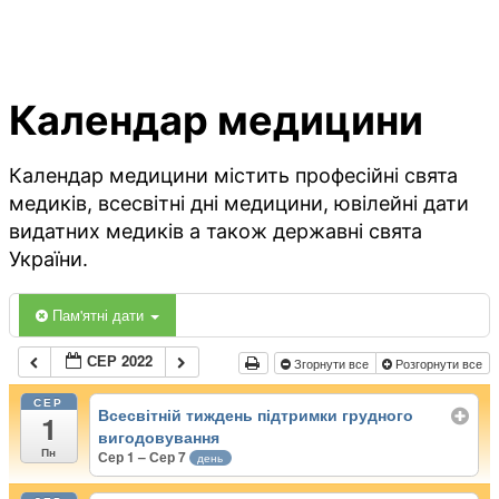
Календар медицини
Календар медицини містить професійні свята
медиків, всесвітні дні медицини, ювілейні дати
видатних медиків а також державні свята
України.
Пам'ятні дати
СЕР 2022
Згорнути все
Розгорнути все
СЕР
Всесвітній тиждень підтримки грудного
1
вигодовування
Пн
Сер 1 – Сер 7
день