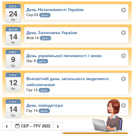
СЕР
День Незалежності України
24
Сер 24
день
Ср
ЖОВ
День Захисника України
14
Жов 14
день
Пт
ЛИС
День української писемності і мови
9
Лис 9
день
Ср
ГРУ
Всесвітній день загального медичного
12
забезпечення
Пн
Гру 12
день
ГРУ
День ліквідатора
14
Гру 14
день
Ср
СЕР – ГРУ 2022