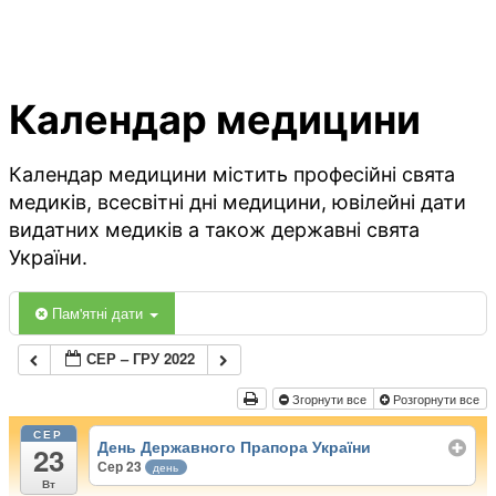
Календар медицини
Календар медицини містить професійні свята
медиків, всесвітні дні медицини, ювілейні дати
видатних медиків а також державні свята
України.
Пам'ятні дати
СЕР – ГРУ 2022
Згорнути все
Розгорнути все
СЕР
День Державного Прапора України
23
Сер 23
день
Вт