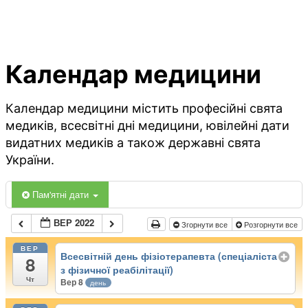
Календар медицини
Календар медицини містить професійні свята
медиків, всесвітні дні медицини, ювілейні дати
видатних медиків а також державні свята
України.
Пам'ятні дати
ВЕР 2022
Згорнути все
Розгорнути все
ВЕР
Всесвітній день фізіотерапевта (спеціаліста
8
з фізичної реабілітації)
Чт
Вер 8
день