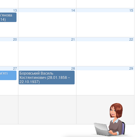
13
14
15
к’янова
014)
20
21
22
27
28
29
’яті
Боровський Василь
Костянтинович (28.01.1858 –
22.10.1937)