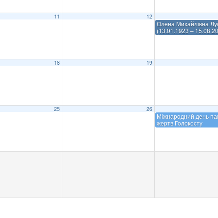
11
12
Олена Михайлівна Лу
(13.01.1923 – 15.08.2
18
19
25
26
Міжнародний день пам
жертв Голокосту