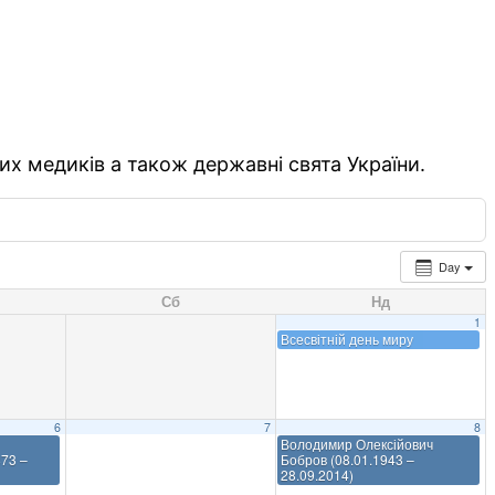
их медиків а також державні свята України.
Day
Сб
Нд
1
Всесвітній день миру
6
7
8
Володимир Олексійович
873 –
Бобров (08.01.1943 –
28.09.2014)