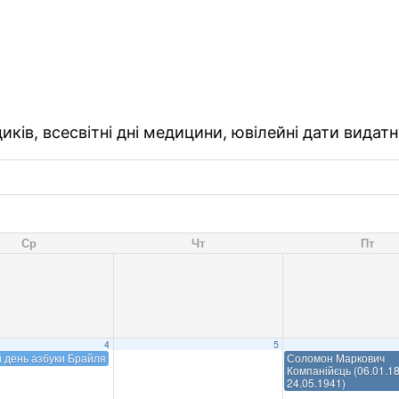
ків, всесвітні дні медицини, ювілейні дати видатн
Ср
Чт
Пт
4
5
й день азбуки Брайля
Соломон Маркович
Компанійєць (06.01.1
24.05.1941)