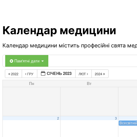
Календар медицини
Календар медицини містить професійні свята меди
Пам'ятні дати
СІЧЕНЬ 2023
2022
ГРУ
ЛЮТ
2024
Пн
Вт
2
3
Всесвітні