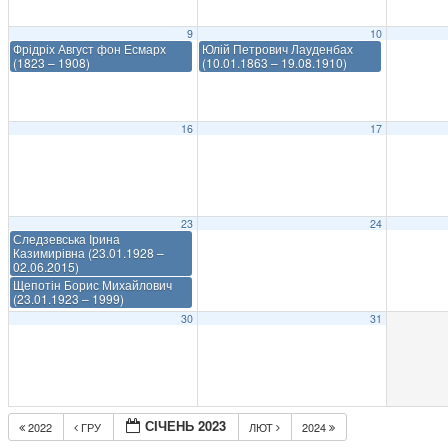
9
10
Фрідріх Август фон Есмарх
Юлій Петрович Лауденбах
(1823 – 1908)
(10.01.1863 – 19.08.1910)
16
17
23
24
Следзевська Ірина
Казимирівна (23.01.1928 –
02.06.2015)
Щепотін Борис Михайлович
(23.01.1923 – 1999)
30
31
СІЧЕНЬ 2023
2022
ГРУ
ЛЮТ
2024