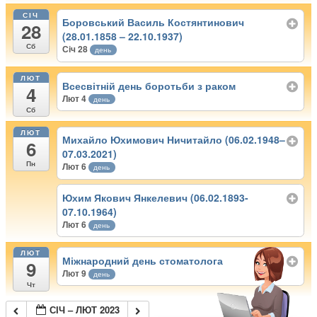
СІЧ
Боровський Василь Костянтинович
28
(28.01.1858 – 22.10.1937)
Сб
Січ 28
день
ЛЮТ
Всесвітній день боротьби з раком
4
Лют 4
день
Сб
ЛЮТ
Михайло Юхимович Ничитайло (06.02.1948–
6
07.03.2021)
Пн
Лют 6
день
Юхим Якович Янкелевич (06.02.1893-
07.10.1964)
Лют 6
день
ЛЮТ
Міжнародний день стоматолога
9
Лют 9
день
Чт
СІЧ – ЛЮТ 2023