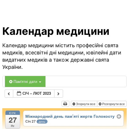
Календар медицини
Календар медицини містить професійні свята
медиків, всесвітні дні медицини, ювілейні дати
видатних медиків а також державні свята
України.
Пам'ятні дати
СІЧ – ЛЮТ 2023
Згорнути все
Розгорнути все
СІЧ
Міжнародний день пам’яті жертв Голокосту
27
Січ 27
день
Пт