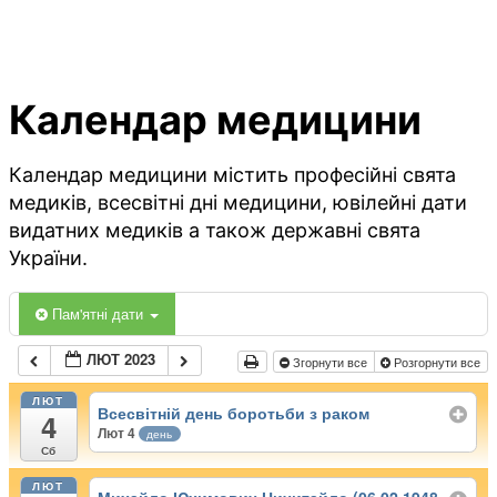
Календар медицини
Календар медицини містить професійні свята
медиків, всесвітні дні медицини, ювілейні дати
видатних медиків а також державні свята
України.
Пам'ятні дати
ЛЮТ 2023
Згорнути все
Розгорнути все
ЛЮТ
Всесвітній день боротьби з раком
4
Лют 4
день
Сб
ЛЮТ