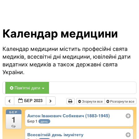
Календар медицини
Календар медицини містить професійні свята
медиків, всесвітні дні медицини, ювілейні дати
видатних медиків а також державні свята
України.
Пам'ятні дати
БЕР 2023
Згорнути все
Розгорнути все
БЕР
Антон Іванович Собкевич (1883-1945)
1
Бер 1
день
Ср
Всесвітній день імунітету