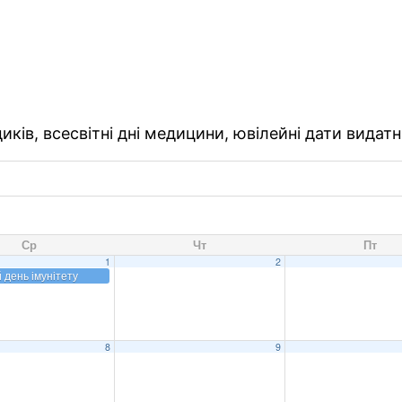
ків, всесвітні дні медицини, ювілейні дати видатн
Ср
Чт
Пт
1
2
й день імунітету
8
9