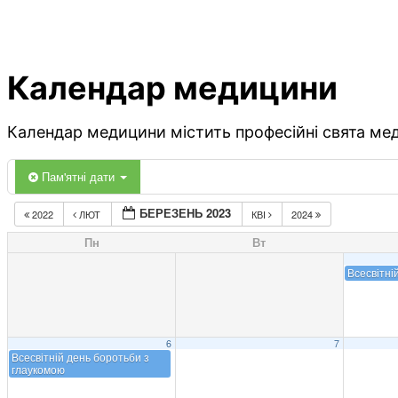
Календар медицини
Календар медицини містить професійні свята меди
Пам'ятні дати
БЕРЕЗЕНЬ 2023
2022
ЛЮТ
КВІ
2024
Пн
Вт
Всесвітні
6
7
Всесвітній день боротьби з
глаукомою