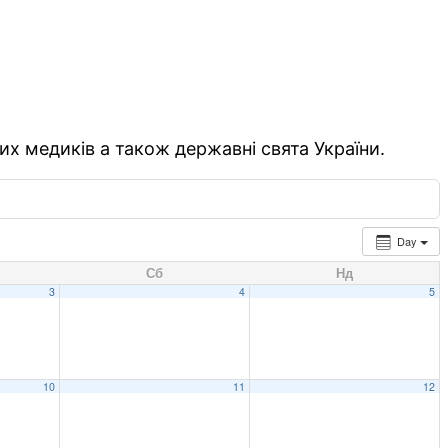
их медиків а також державні свята України.
Day
Сб
Нд
3
4
5
10
11
12