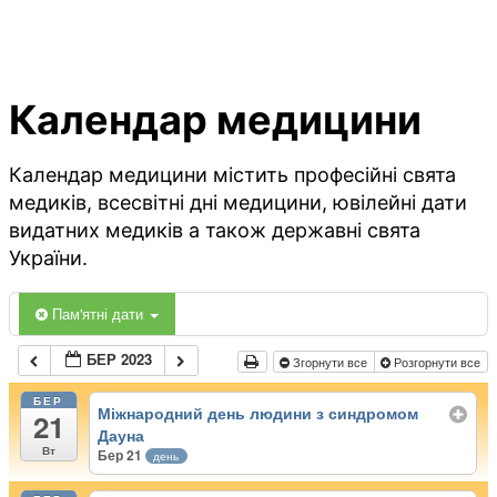
Календар медицини
Календар медицини містить професійні свята
медиків, всесвітні дні медицини, ювілейні дати
видатних медиків а також державні свята
України.
Пам'ятні дати
БЕР 2023
Згорнути все
Розгорнути все
БЕР
Міжнародний день людини з синдромом
21
Дауна
Вт
Бер 21
день