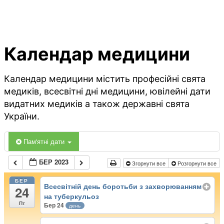
Календар медицини
Календар медицини містить професійні свята
медиків, всесвітні дні медицини, ювілейні дати
видатних медиків а також державні свята
України.
Пам'ятні дати
БЕР 2023
Згорнути все
Розгорнути все
БЕР
Всесвітній день боротьби з захворюванням
24
на туберкульоз
Пт
Бер 24
день