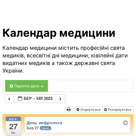
Календар медицини
Календар медицини містить професійні свята
медиків, всесвітні дні медицини, ювілейні дати
видатних медиків а також державні свята
України.
Пам'ятні дати
БЕР – КВІ 2023
Згорнути все
Розгорнути все
БЕР
День нефролога
27
Бер 27
день
Пн