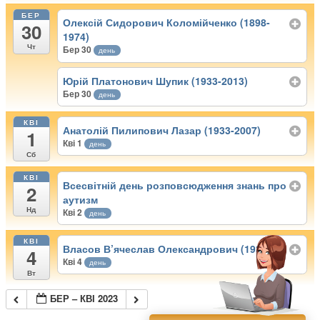
БЕР
Олексій Сидорович Коломійченко (1898-
30
1974)
Чт
Бер 30
день
Юрій Платонович Шупик (1933-2013)
Бер 30
день
КВІ
Анатолій Пилипович Лазар (1933-2007)
1
Кві 1
день
Сб
КВІ
Всесвітній день розповсюдження знань про
2
аутизм
Нд
Кві 2
день
КВІ
Власов В’ячеслав Олександрович (1938)
4
Кві 4
день
Вт
БЕР – КВІ 2023