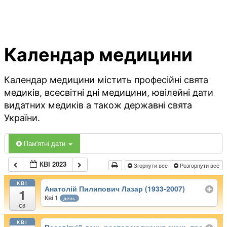
Календар медицини
Календар медицини містить професійні свята
медиків, всесвітні дні медицини, ювілейні дати
видатних медиків а також державні свята
України.
Пам'ятні дати
КВІ 2023
Згорнути все
Розгорнути все
КВІ
Анатолій Пилипович Лазар (1933-2007)
1
Кві 1
день
Сб
КВІ