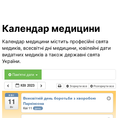
Календар медицини
Календар медицини містить професійні свята
медиків, всесвітні дні медицини, ювілейні дати
видатних медиків а також державні свята
України.
Пам'ятні дати
КВІ 2023
Згорнути все
Розгорнути все
КВІ
Всесвітній день боротьби з хворобою
11
Паркінсона
Вт
Кві 11
день