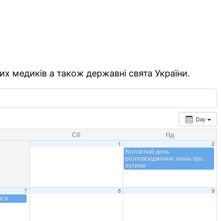
их медиків а також державні свята України.
Day
Сб
Нд
1
2
Всесвітній день
розповсюдження знань про
аутизм
7
8
9
в’я