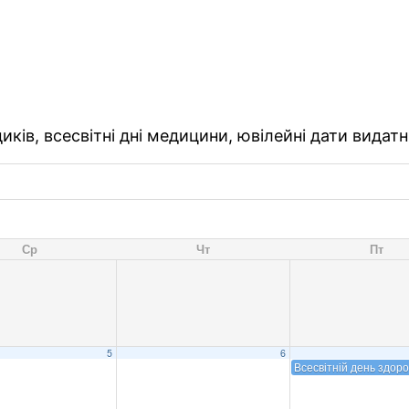
ків, всесвітні дні медицини, ювілейні дати видатн
Ср
Чт
Пт
5
6
Всесвітній день здоро