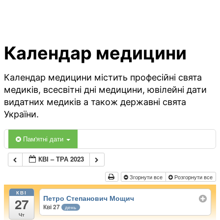
Календар медицини
Календар медицини містить професійні свята
медиків, всесвітні дні медицини, ювілейні дати
видатних медиків а також державні свята
України.
Пам'ятні дати
КВІ – ТРА 2023
Згорнути все
Розгорнути все
КВІ
Петро Степанович Мощич
27
Кві 27
день
Чт