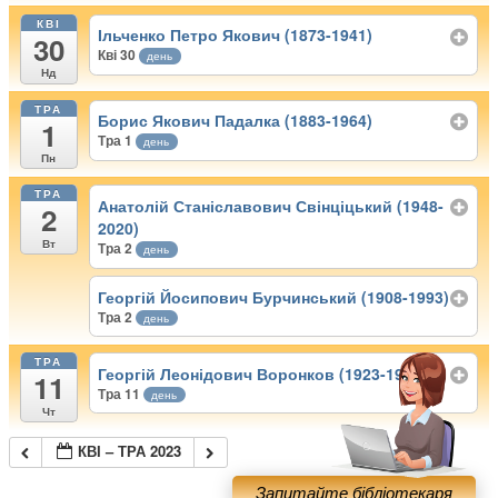
КВІ
Ільченко Петро Якович (1873-1941)
30
Кві 30
день
Нд
ТРА
Борис Якович Падалка (1883-1964)
1
Тра 1
день
Пн
ТРА
Анатолій Станіславович Свінціцький (1948-
2
2020)
Вт
Тра 2
день
Георгій Йосипович Бурчинський (1908-1993)
Тра 2
день
ТРА
Георгій Леонідович Воронков (1923-1992)
11
Тра 11
день
Чт
КВІ – ТРА 2023