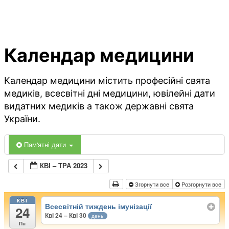
Календар медицини
Календар медицини містить професійні свята
медиків, всесвітні дні медицини, ювілейні дати
видатних медиків а також державні свята
України.
Пам'ятні дати
КВІ – ТРА 2023
Згорнути все
Розгорнути все
КВІ
Всесвітній тиждень імунізації
24
Кві 24 – Кві 30
день
Пн