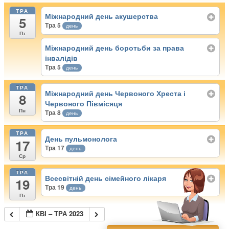
ТРА
Міжнародний день акушерства
5
Тра 5
день
Пт
Міжнародний день боротьби за права
інвалідів
Тра 5
день
ТРА
Міжнародний день Червоного Хреста і
8
Червоного Півмісяця
Пн
Тра 8
день
ТРА
День пульмонолога
17
Тра 17
день
Ср
ТРА
Всесвітній день сімейного лікаря
19
Тра 19
день
Пт
КВІ – ТРА 2023