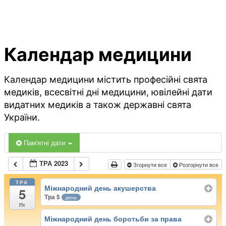
Календар медицини
Календар медицини містить професійні свята
медиків, всесвітні дні медицини, ювілейні дати
видатних медиків а також державні свята
України.
Пам'ятні дати
ТРА 2023
Згорнути все
Розгорнути все
ТРА
Міжнародний день акушерства
5
Тра 5
день
Пт
Міжнародний день боротьби за права