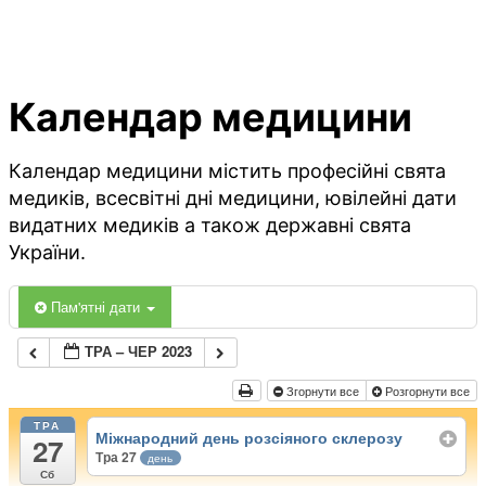
Календар медицини
Календар медицини містить професійні свята
медиків, всесвітні дні медицини, ювілейні дати
видатних медиків а також державні свята
України.
Пам'ятні дати
ТРА – ЧЕР 2023
Згорнути все
Розгорнути все
ТРА
Міжнародний день розсіяного склерозу
27
Тра 27
день
Сб