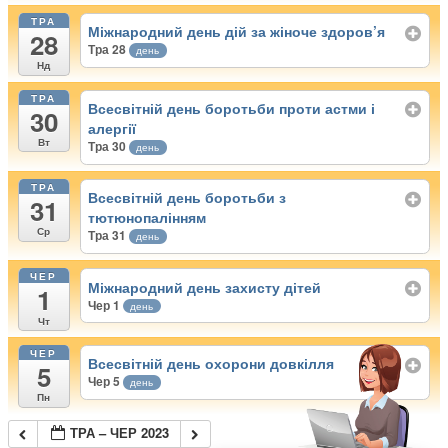
ТРА
Міжнародний день дій за жіноче здоров’я
28
Тра 28
день
Нд
ТРА
Всесвітній день боротьби проти астми і
30
алергії
Вт
Тра 30
день
ТРА
Всесвітній день боротьби з
31
тютюнопалінням
Ср
Тра 31
день
ЧЕР
Міжнародний день захисту дітей
1
Чер 1
день
Чт
ЧЕР
Всесвітній день охорони довкілля
5
Чер 5
день
Пн
ТРА – ЧЕР 2023