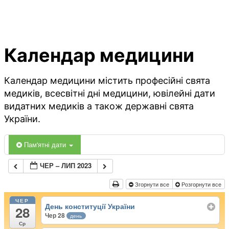
Календар медицини
Календар медицини містить професійні свята
медиків, всесвітні дні медицини, ювілейні дати
видатних медиків а також державні свята
України.
Пам'ятні дати
ЧЕР – ЛИП 2023
Згорнути все
Розгорнути все
ЧЕР
День конституції України
28
Чер 28
день
Ср