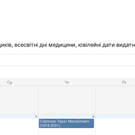
ків, всесвітні дні медицини, ювілейні дати видатн
Ср
Чт
Пт
5
6
Сергієнко Тарас Михайлович
(1918-2001)