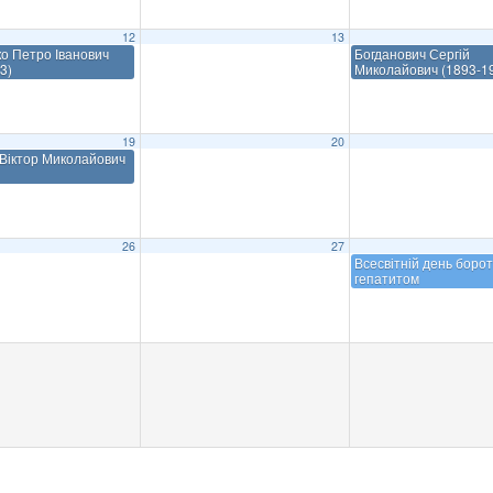
12
13
о Петро Іванович
Богданович Сергій
3)
Миколайович (1893-1
19
20
Віктор Миколайович
26
27
Всесвітній день борот
гепатитом