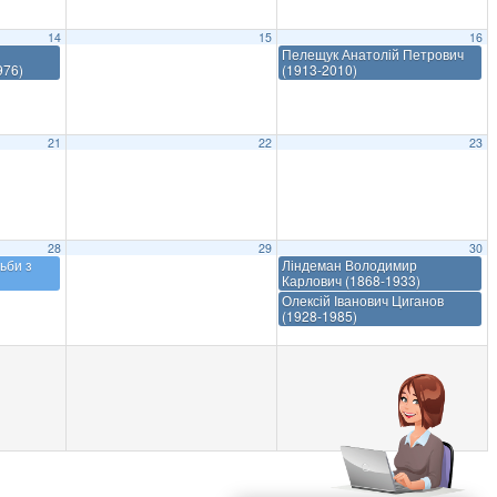
14
15
16
Пелещук Анатолій Петрович
976)
(1913-2010)
21
22
23
28
29
30
ьби з
Ліндеман Володимир
Карлович (1868-1933)
Олексій Іванович Циганов
(1928-1985)