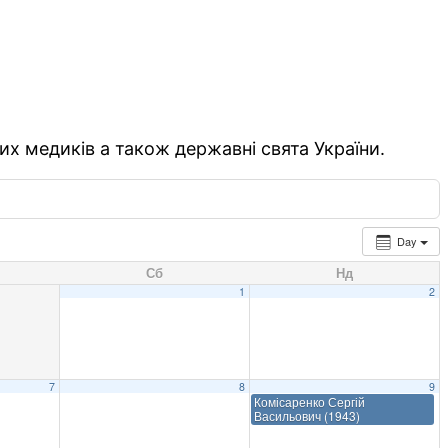
их медиків а також державні свята України.
Day
Сб
Нд
1
2
7
8
9
Комісаренко Сергій
Васильович (1943)