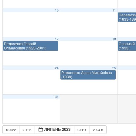
10
11
Перемежк
(1833-189
17
18
Педаченко Георгій
Єльський 
Опанасович (1923-2001)
(1933)
24
25
Романенко Аліна Михайлівна
(1938)
31
ЛИПЕНЬ 2023
2022
ЧЕР
СЕР
2024