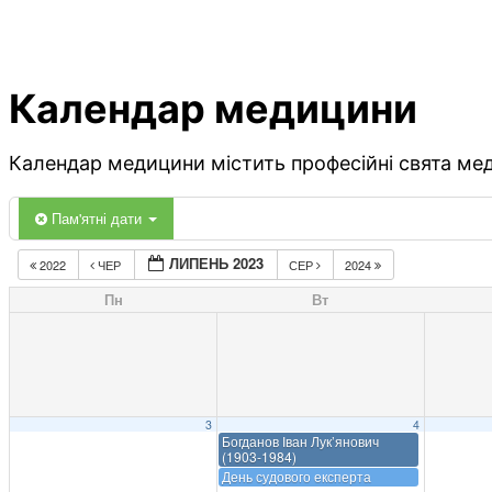
Календар медицини
Календар медицини містить професійні свята меди
Пам'ятні дати
ЛИПЕНЬ 2023
2022
ЧЕР
СЕР
2024
Пн
Вт
3
4
Богданов Іван Лук’янович
(1903-1984)
День судового експерта