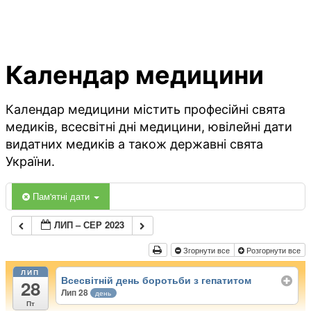
Календар медицини
Календар медицини містить професійні свята
медиків, всесвітні дні медицини, ювілейні дати
видатних медиків а також державні свята
України.
Пам'ятні дати
ЛИП – СЕР 2023
Згорнути все
Розгорнути все
ЛИП
Всесвітній день боротьби з гепатитом
28
Лип 28
день
Пт