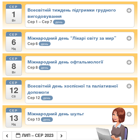
СЕР
Всесвітній тиждень підтримки грудного
1
вигодовування
Вт
Сер 1 – Сер 7
день
СЕР
Міжнародний день “Лікарі світу за мир”
6
Сер 6
день
Нд
СЕР
Міжнародний день офтальмології
8
Сер 8
день
Вт
СЕР
Всесвітній день хоспісної та паліативної
12
допомоги
Сб
Сер 12
день
СЕР
Міжнародний день шульг
13
Сер 13
день
Нд
ЛИП – СЕР 2023