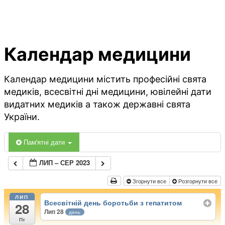
Календар медицини
Календар медицини містить професійні свята
медиків, всесвітні дні медицини, ювілейні дати
видатних медиків а також державні свята
України.
Пам'ятні дати
ЛИП – СЕР 2023
Згорнути все
Розгорнути все
ЛИП
Всесвітній день боротьби з гепатитом
28
Лип 28
день
Пт