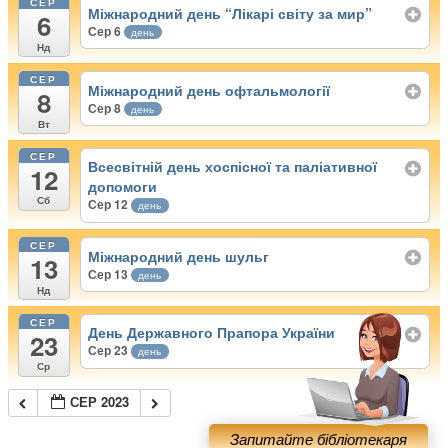
СЕР
Міжнародний день “Лікарі світу за мир”
6
Сер 6
день
Нд
СЕР
Міжнародний день офтальмології
8
Сер 8
день
Вт
СЕР
Всесвітній день хоспісної та паліативної
12
допомоги
Сб
Сер 12
день
СЕР
Міжнародний день шульг
13
Сер 13
день
Нд
СЕР
День Державного Прапора України
23
Сер 23
день
Ср
СЕР 2023