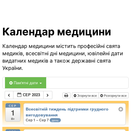
Календар медицини
Календар медицини містить професійні свята
медиків, всесвітні дні медицини, ювілейні дати
видатних медиків а також державні свята
України.
Пам'ятні дати
СЕР 2023
Згорнути все
Розгорнути все
СЕР
Всесвітній тиждень підтримки грудного
1
вигодовування
Вт
Сер 1 – Сер 7
день