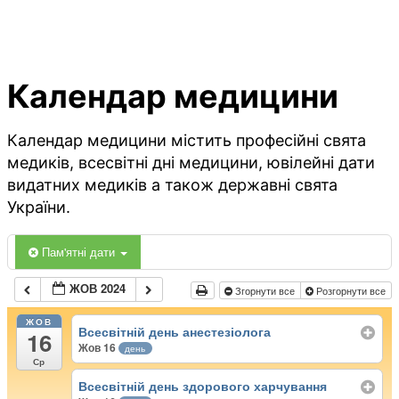
Календар медицини
Календар медицини містить професійні свята
медиків, всесвітні дні медицини, ювілейні дати
видатних медиків а також державні свята
України.
Пам'ятні дати
ЖОВ 2024
Згорнути все
Розгорнути все
ЖОВ
Всесвітній день анестезіолога
16
Жов 16
день
Ср
Всесвітній день здорового харчування