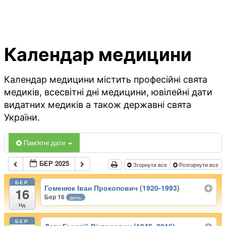
Календар медицини
Календар медицини містить професійні свята
медиків, всесвітні дні медицини, ювілейні дати
видатних медиків а також державні свята
України.
Пам'ятні дати
БЕР 2025
Згорнути все
Розгорнути все
БЕР
Гоменюк Іван Прокопович (1920-1993)
16
Бер 16
день
Нд
БЕР