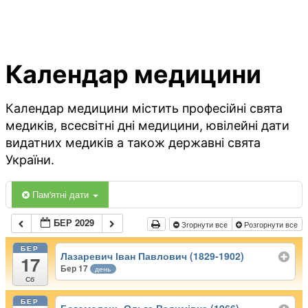
Календар медицини
Календар медицини містить професійні свята
медиків, всесвітні дні медицини, ювілейні дати
видатних медиків а також державні свята
України.
Пам'ятні дати
БЕР 2029
Згорнути все
Розгорнути все
БЕР
Лазаревич Іван Павлович (1829-1902)
17
Бер 17
день
Сб
БЕР