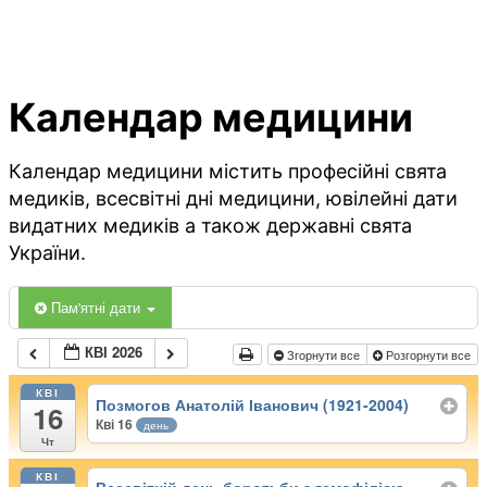
Календар медицини
Календар медицини містить професійні свята
медиків, всесвітні дні медицини, ювілейні дати
видатних медиків а також державні свята
України.
Пам'ятні дати
КВІ 2026
Згорнути все
Розгорнути все
КВІ
Позмогов Анатолій Іванович (1921-2004)
16
Кві 16
день
Чт
КВІ