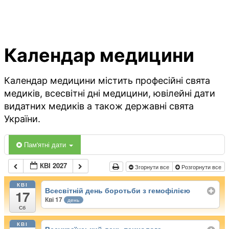
Календар медицини
Календар медицини містить професійні свята
медиків, всесвітні дні медицини, ювілейні дати
видатних медиків а також державні свята
України.
Пам'ятні дати
КВІ 2027
Згорнути все
Розгорнути все
КВІ
Всесвітній день боротьби з гемофілією
17
Кві 17
день
Сб
КВІ