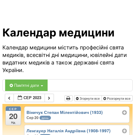
Календар медицини
Календар медицини містить професійні свята
медиків, всесвітні дні медицини, ювілейні дати
видатних медиків а також державні свята
України.
Пам'ятні дати
СЕР 2023
Згорнути все
Розгорнути все
СЕР
Віничук Степан Мілентійович (1933)
20
Сер 20
день
Нд
Ленгауер Наталія Андріївна (1908-1997)