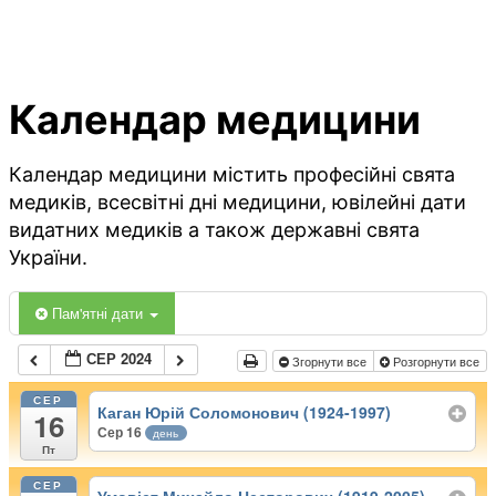
Календар медицини
Календар медицини містить професійні свята
медиків, всесвітні дні медицини, ювілейні дати
видатних медиків а також державні свята
України.
Пам'ятні дати
СЕР 2024
Згорнути все
Розгорнути все
СЕР
Каган Юрій Соломонович (1924-1997)
16
Сер 16
день
Пт
СЕР