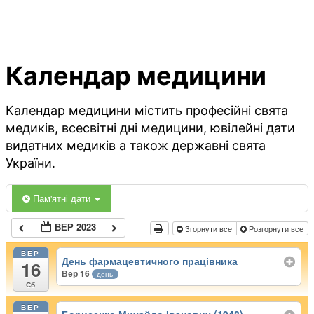
Календар медицини
Календар медицини містить професійні свята
медиків, всесвітні дні медицини, ювілейні дати
видатних медиків а також державні свята
України.
Пам'ятні дати
ВЕР 2023
Згорнути все
Розгорнути все
ВЕР
День фармацевтичного працівника
16
Вер 16
день
Сб
ВЕР