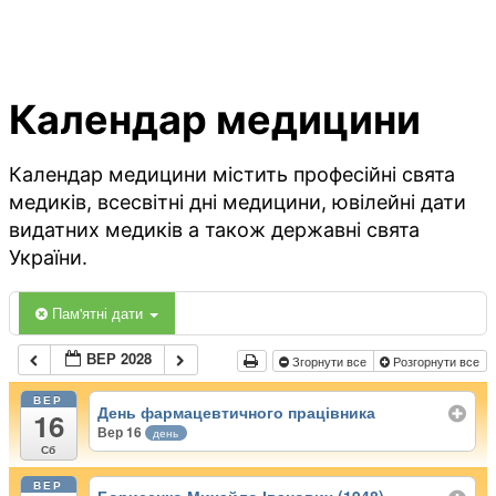
Календар медицини
Календар медицини містить професійні свята
медиків, всесвітні дні медицини, ювілейні дати
видатних медиків а також державні свята
України.
Пам'ятні дати
ВЕР 2028
Згорнути все
Розгорнути все
ВЕР
День фармацевтичного працівника
16
Вер 16
день
Сб
ВЕР