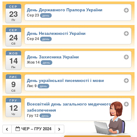
СЕР
День Державного Прапора України
23
Сер 23
день
Пт
СЕР
День Незалежності України
24
Сер 24
день
Сб
ЖОВ
День Захисника України
14
Жов 14
день
Пн
ЛИС
День української писемності і мови
9
Лис 9
день
Сб
ГРУ
Всесвітній день загального медичного
12
забезпечення
Чт
Гру 12
день
ЧЕР – ГРУ 2024