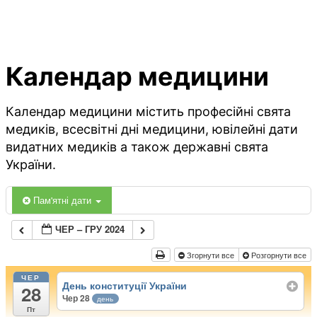
Календар медицини
Календар медицини містить професійні свята
медиків, всесвітні дні медицини, ювілейні дати
видатних медиків а також державні свята
України.
Пам'ятні дати
ЧЕР – ГРУ 2024
Згорнути все
Розгорнути все
ЧЕР
День конституції України
28
Чер 28
день
Пт