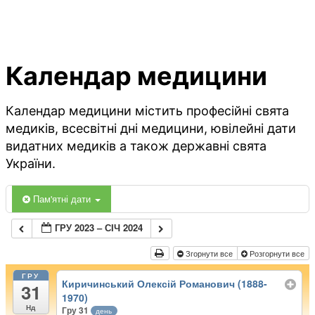
Календар медицини
Календар медицини містить професійні свята
медиків, всесвітні дні медицини, ювілейні дати
видатних медиків а також державні свята
України.
Пам'ятні дати
ГРУ 2023 – СІЧ 2024
Згорнути все
Розгорнути все
ГРУ
Киричинський Олексій Романович (1888-
31
1970)
Нд
Гру 31
день