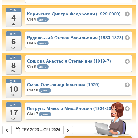
СІЧ
Кириченко Дмитро Федорович (1929-2020)
4
Січ 4
день
Чт
СІЧ
Руданський Степан Васильович (1833-1873)
6
Січ 6
день
Сб
СІЧ
Єршова Анастасія Степанівна (1919-?)
8
Січ 8
день
Пн
СІЧ
Сміян Олександр Іванович (1929)
10
Січ 10
день
Ср
СІЧ
Петрунь Микола Михайлович (1924-2013)
17
Січ 17
день
Ср
ГРУ 2023 – СІЧ 2024