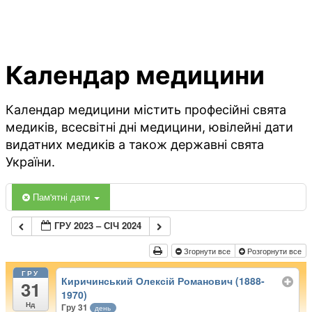
Календар медицини
Календар медицини містить професійні свята
медиків, всесвітні дні медицини, ювілейні дати
видатних медиків а також державні свята
України.
Пам'ятні дати
ГРУ 2023 – СІЧ 2024
Згорнути все
Розгорнути все
ГРУ
Киричинський Олексій Романович (1888-
31
1970)
Нд
Гру 31
день