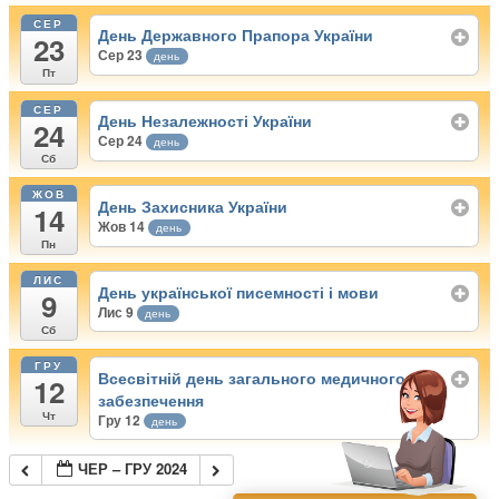
СЕР
День Державного Прапора України
23
Сер 23
день
Пт
СЕР
День Незалежності України
24
Сер 24
день
Сб
ЖОВ
День Захисника України
14
Жов 14
день
Пн
ЛИС
День української писемності і мови
9
Лис 9
день
Сб
ГРУ
Всесвітній день загального медичного
12
забезпечення
Чт
Гру 12
день
ЧЕР – ГРУ 2024