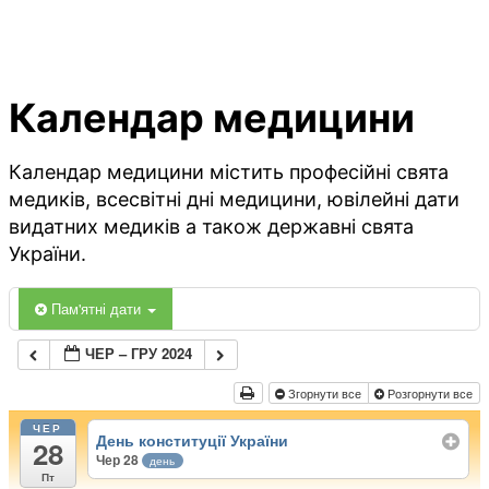
Календар медицини
Календар медицини містить професійні свята
медиків, всесвітні дні медицини, ювілейні дати
видатних медиків а також державні свята
України.
Пам'ятні дати
ЧЕР – ГРУ 2024
Згорнути все
Розгорнути все
ЧЕР
День конституції України
28
Чер 28
день
Пт