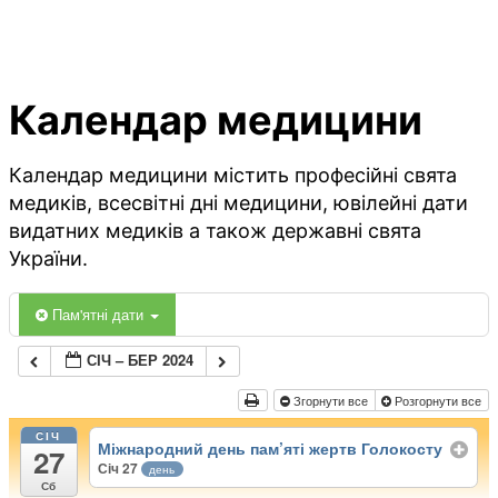
Календар медицини
Календар медицини містить професійні свята
медиків, всесвітні дні медицини, ювілейні дати
видатних медиків а також державні свята
України.
Пам'ятні дати
СІЧ – БЕР 2024
Згорнути все
Розгорнути все
СІЧ
Міжнародний день пам’яті жертв Голокосту
27
Січ 27
день
Сб