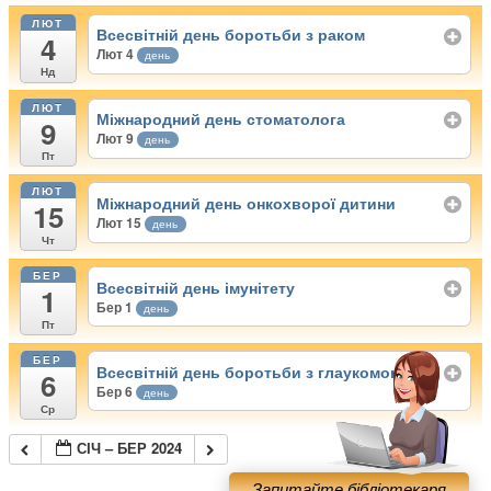
ЛЮТ
Всесвітній день боротьби з раком
4
Лют 4
день
Нд
ЛЮТ
Міжнародний день стоматолога
9
Лют 9
день
Пт
ЛЮТ
Міжнародний день онкохворої дитини
15
Лют 15
день
Чт
БЕР
Всесвітній день імунітету
1
Бер 1
день
Пт
БЕР
Всесвітній день боротьби з глаукомою
6
Бер 6
день
Ср
СІЧ – БЕР 2024