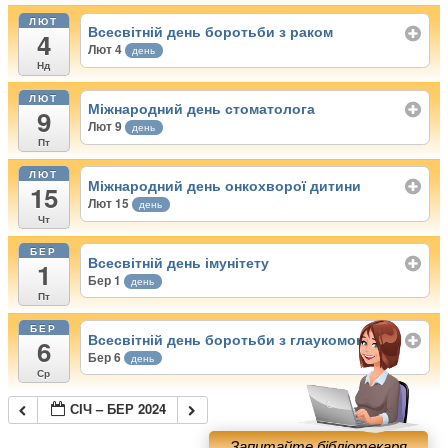
ЛЮТ
Всесвітній день боротьби з раком
4
Лют 4
день
Нд
ЛЮТ
Міжнародний день стоматолога
9
Лют 9
день
Пт
ЛЮТ
Міжнародний день онкохворої дитини
15
Лют 15
день
Чт
БЕР
Всесвітній день імунітету
1
Бер 1
день
Пт
БЕР
Всесвітній день боротьби з глаукомою
6
Бер 6
день
Ср
СІЧ – БЕР 2024