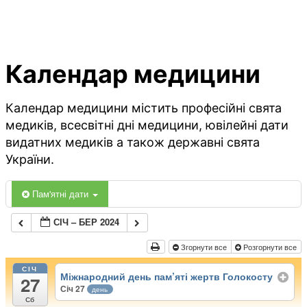
Календар медицини
Календар медицини містить професійні свята
медиків, всесвітні дні медицини, ювілейні дати
видатних медиків а також державні свята
України.
Пам'ятні дати
СІЧ – БЕР 2024
Згорнути все
Розгорнути все
СІЧ
Міжнародний день пам’яті жертв Голокосту
27
Січ 27
день
Сб