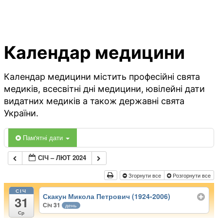
Календар медицини
Календар медицини містить професійні свята
медиків, всесвітні дні медицини, ювілейні дати
видатних медиків а також державні свята
України.
Пам'ятні дати
СІЧ – ЛЮТ 2024
Згорнути все
Розгорнути все
СІЧ
Скакун Микола Петрович (1924-2006)
31
Січ 31
день
Ср