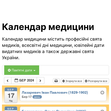
Календар медицини
Календар медицини містить професійні свята
медиків, всесвітні дні медицини, ювілейні дати
видатних медиків а також державні свята
України.
Пам'ятні дати
БЕР 2024
Згорнути все
Розгорнути все
БЕР
Лазаревич Іван Павлович (1829-1902)
17
Бер 17
день
Нд
БЕР